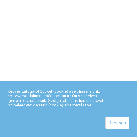
Kedves Látogató! Sütiket (cookie) azért használunk,
hogy weboldalunkat még jobban az Ön személyes
igényeire szabhassuk. Szolgáltatásaink használatával
Ön beleegyezik a sütik (cookie) alkalmazásába.
Rendben