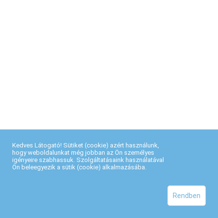
Kedves Látogató! Sütiket (cookie) azért használunk,
hogy weboldalunkat még jobban az Ön személyes
igényeire szabhassuk. Szolgáltatásaink használatával
Ön beleegyezik a sütik (cookie) alkalmazásába.
Rendben