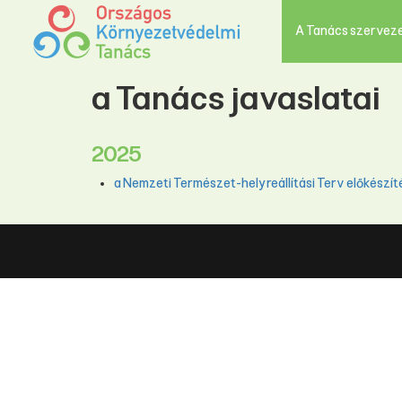
A Tanács szervez
a Tanács javaslatai
2025
a Nemzeti Természet-helyreállítási Terv előkészí