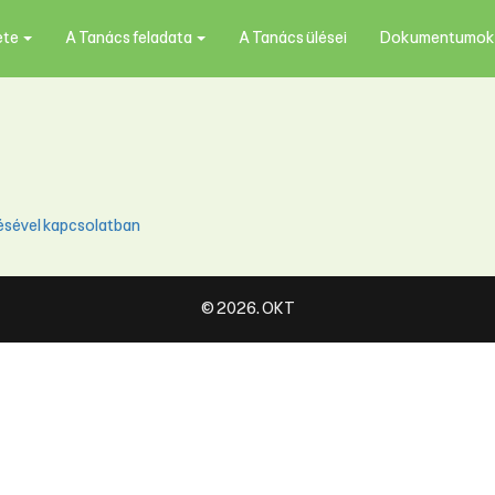
ete
A Tanács feladata
A Tanács ülései
Dokumentumo
tésével kapcsolatban
© 2026. OKT