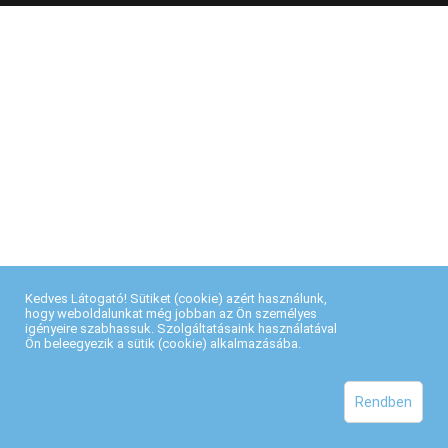
Kedves Látogató! Sütiket (cookie) azért használunk,
hogy weboldalunkat még jobban az Ön személyes
igényeire szabhassuk. Szolgáltatásaink használatával
Ön beleegyezik a sütik (cookie) alkalmazásába.
Rendben