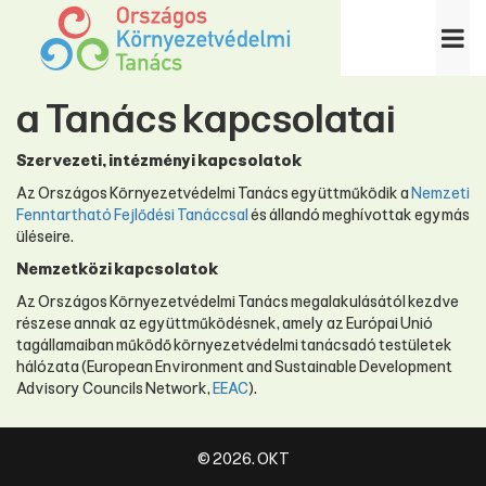
a Tanács kapcsolatai
Szervezeti, intézményi kapcsolatok
Az Országos Környezetvédelmi Tanács együttműködik a
Nemzeti
Fenntartható Fejlődési Tanáccsal
és állandó meghívottak egymás
üléseire.
Nemzetközi kapcsolatok
Az Országos Környezetvédelmi Tanács megalakulásától kezdve
részese annak az együttműködésnek, amely az Európai Unió
tagállamaiban működő környezetvédelmi tanácsadó testületek
hálózata (European Environment and Sustainable Development
Advisory Councils Network,
EEAC
).
© 2026. OKT