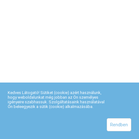
Kedves Látogató! Sütiket (cookie) azért használunk,
hogy weboldalunkat még jobban az Ön személyes
igényeire szabhassuk. Szolgáltatásaink használatával
Ön beleegyezik a sütik (cookie) alkalmazásába.
Rendben